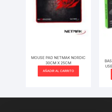
Webcam
Hub USB
Memorias 
Joystick P
MOUSE PAD NETMAK NORDIC
Caddy disk
BAS
30CM X 25CM
AÑADIR AL CARRITO
Lector Cod
Otros