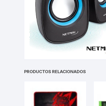
Gabinetes
Router-Exte
Coolers
Fuentes
Procesado
Adaptador
PRODUCTOS RELACIONADOS
Microfonos
CPU armad
Monitores
MOTHERB