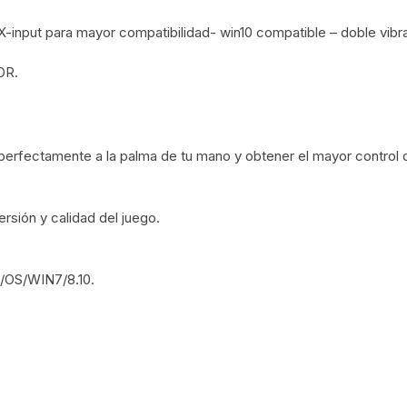
Cargadores Micro
put para mayor compatibilidad- win10 compatible – doble vibra
Pilas-Baterias
Cargadores Tipo C
OR.
Consolas/accesor
Cables USB a Light
Ram
Relojes
Cables Lightning a 
erfectamente a la palma de tu mano y obtener el mayor control d
/micro usb
C
Artículos Varios
 /Placas de sonido
rsión y calidad del juego.
igo de Barra
/OS/WIN7/8.10.