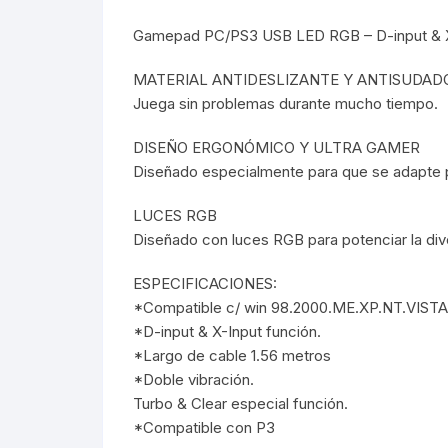
Gamepad PC/PS3 USB LED RGB – D-input & X-in
Webcam
MATERIAL ANTIDESLIZANTE Y ANTISUDAD
Hub USB
Juega sin problemas durante mucho tiempo.
Memorias 
DISEÑO ERGONÓMICO Y ULTRA GAMER
Diseñado especialmente para que se adapte p
Joystick P
LUCES RGB
Caddy disk
Diseñado con luces RGB para potenciar la dive
ESPECIFICACIONES:
Lector Cod
*Compatible c/ win 98.2000.ME.XP.NT.VISTA
*D-input & X-Input función.
Otros
*Largo de cable 1.56 metros
*Doble vibración.
Turbo & Clear especial función.
*Compatible con P3