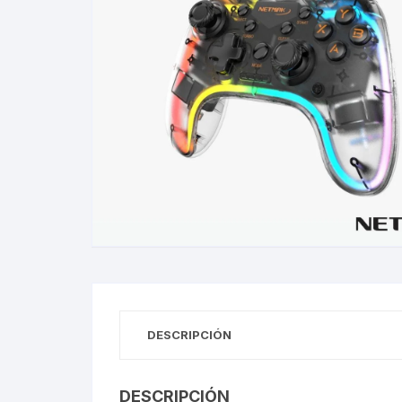
Gabinetes
Router-Exte
Coolers
Fuentes
Procesado
Adaptador
Microfonos
CPU armad
DESCRIPCIÓN
Monitores
DESCRIPCIÓN
MOTHERB