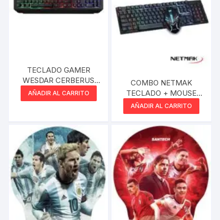
TECLADO GAMER
WESDAR CERBERUS
COMBO NETMAK
USB RETROILUMINADO
TECLADO + MOUSE
AÑADIR AL CARRITO
GAMER
AÑADIR AL CARRITO
RETROILUMINADOS
NM-NEMESIS