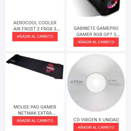
AEROCOOL COOLER
GABINETE GAMEPRO
AIR FROST 2 FRGB 3
GAMER RGB GP7 3
PIN
AÑADIR AL CARRITO
COOLER 120MM VIDRIO
AÑADIR AL CARRITO
TEMPLADO
MOUSE PAD GAMER
NETMAK EXTRA
GRANDE ULTIMATE
CD VIRGEN X UNIDAD
AÑADIR AL CARRITO
AÑADIR AL CARRITO