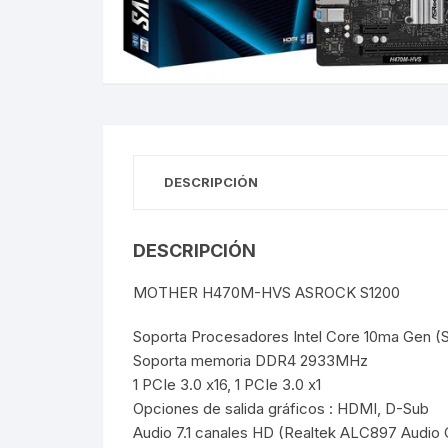
Gabinetes
Router-Exte
Coolers
Fuentes
DESCRIPCIÓN
Procesado
DESCRIPCIÓN
Adaptador
MOTHER H470M-HVS ASROCK S1200
Microfonos
Soporta Procesadores Intel Core 10ma Gen (
CPU armad
Soporta memoria DDR4 2933MHz
1 PCIe 3.0 x16, 1 PCIe 3.0 x1
Monitores
Opciones de salida gráficos : HDMI, D-Sub
Audio 7.1 canales HD (Realtek ALC897 Audio
MOTHERB