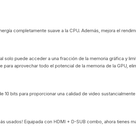
Cargadores Micro
Pilas-Baterias
Cargadores Tipo C
Consolas/accesor
ergía completamente suave a la CPU. Además, mejora el rendimi
Cables USB a Light
Ram
Relojes
Cables Lightning a 
/micro usb
C
Artículos Varios
 solo puede acceder a una fracción de la memoria gráfica y limit
para aprovechar todo el potencial de la memoria de la GPU, elimi
 /Placas de sonido
igo de Barra
e 10 bits para proporcionar una calidad de video sustancialment
más usados! Equipada con HDMI + D-SUB combo, ahora tienes más