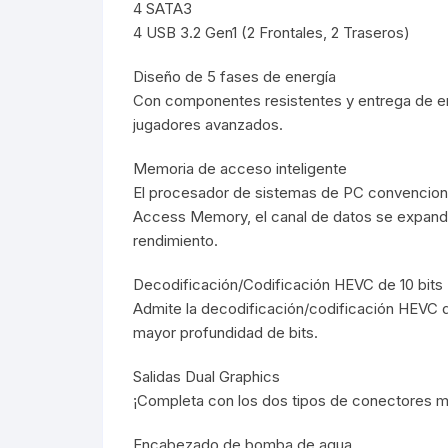
4 SATA3
4 USB 3.2 Gen1 (2 Frontales, 2 Traseros)
Webcam
Diseño de 5 fases de energía
Hub USB
Con componentes resistentes y entrega de en
jugadores avanzados.
Memorias 
Memoria de acceso inteligente
Joystick P
El procesador de sistemas de PC convencional
Access Memory, el canal de datos se expande 
Caddy disk
rendimiento.
Decodificación/Codificación HEVC de 10 bits
Lector Cod
Admite la decodificación/codificación HEVC d
mayor profundidad de bits.
Otros
Salidas Dual Graphics
¡Completa con los dos tipos de conectores 
Encabezado de bomba de agua