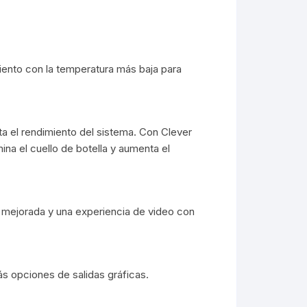
 USB
Tintas
Reflectores Led
Soportes
ios
Luz de emergencia
Tv Box / Controles
ento con la temperatura más baja para
ning iphone
Linternas
Smartwatch
tipo c
Lamparas y Tiras LED
Relojes a pila
Accesorios bici/moto
a el rendimiento del sistema. Con Clever
na el cuello de botella y aumenta el
Accesorios Auto
Stereo/MP
Iluminación RGB
Reloj de pared
Soportes/H
Trípodes /Aro Led
Despertadores
e mejorada y una experiencia de video con
Cargadores
Carteles Led
Cargadores Smartwatch
Otros
 opciones de salidas gráficas.