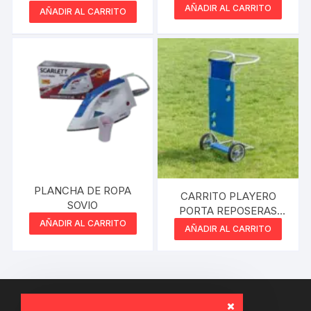
AMARILLO
AÑADIR AL CARRITO
AÑADIR AL CARRITO
RECARGABLE 1203U
ACRZ-002
PLANCHA DE ROPA
CARRITO PLAYERO
SOVIO
PORTA REPOSERAS
AÑADIR AL CARRITO
MOR
AÑADIR AL CARRITO