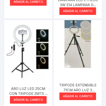
AÑADIR AL CARRITO
3W E14 LAMPARA DE
SAL CALIDA
AÑADIR AL CARRITO
TRIPODE EXTENSIBLE
ARO LUZ LED 25CM
71CM ARO LUZ 3
CON TRIPODE 2MTS Y
INTENSIDADES 360°
AÑADIR AL CARRITO
SOPORTE Y
AÑADIR AL CARRITO