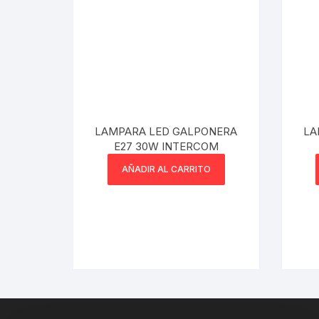
Webcam
Hub USB
Memorias 
LAMPARA LED GALPONERA
LA
Joystick P
E27 30W INTERCOM
AÑADIR AL CARRITO
Caddy disk
Lector Cod
Otros