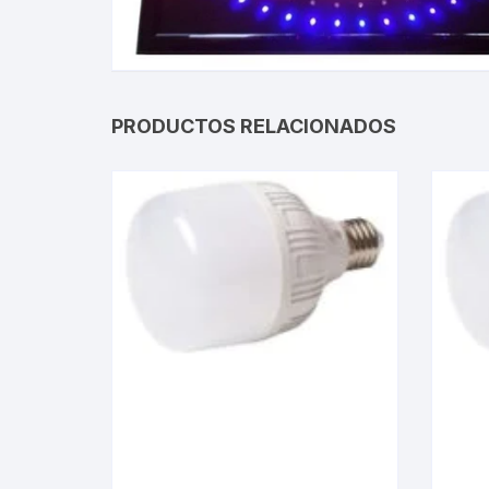
Gabinetes
Router-Exte
Coolers
PRODUCTOS RELACIONADOS
Fuentes
Procesado
Adaptador
Microfonos
CPU armad
Monitores
MOTHERB