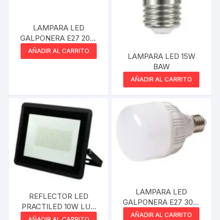
LAMPARA LED
GALPONERA E27 20W
INTERCOM
AÑADIR AL CARRITO
LAMPARA LED 15W
BAW
AÑADIR AL CARRITO
LAMPARA LED
REFLECTOR LED
GALPONERA E27 30W
PRACTILED 10W LUZ
INTERCOM
AÑADIR AL CARRITO
BLANCA FRIA 3000k
AÑADIR AL CARRITO