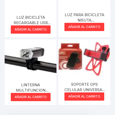
LUZ PARA BICICLETA
LUZ BICICLETA
NISUTA
RECARGABLE USB
MULTIFUNCION
AÑADIR AL CARRITO
NISUTA
AÑADIR AL CARRITO
NSLIB1W
SOPORTE GPS
LINTERNA
CELULAR UNIVERSAL
MULTIFUNCION
PARA BICICLETA GTC
NISUTA PARA
AÑADIR AL CARRITO
AÑADIR AL CARRITO
BBG-001 BANDA
BICICLETA NSLIBD2
AJUSTABLE DE 20 A
30MM ROTACION 360