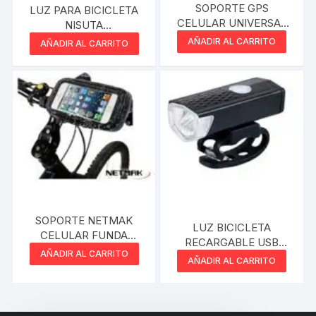
SOPORTE GPS
LUZ PARA BICICLETA
CELULAR UNIVERSAL
NISUTA
PARA BICICLETA GTC
MULTIFUNCION
AÑADIR AL CARRITO
AÑADIR AL CARRITO
BBG-001 BANDA
NSLIB1W
AJUSTABLE DE 20 A
30MM ROTACION 360
GRADOS
SOPORTE NETMAK
LUZ BICICLETA
CELULAR FUNDA
RECARGABLE USB
IMPERMEABLE PARA
AÑADIR AL CARRITO
NISUTA
AÑADIR AL CARRITO
BICI/MOTO