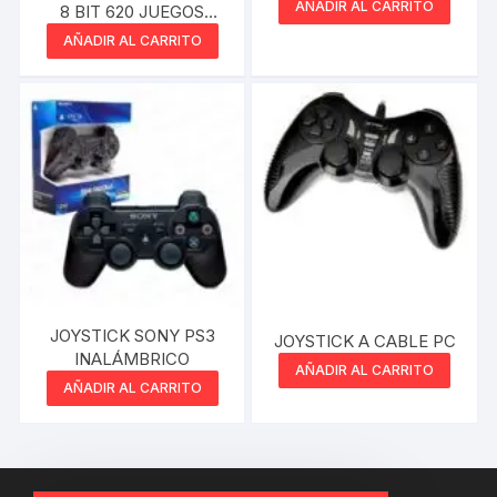
(CONECTAS LOS
AÑADIR AL CARRITO
8 BIT 620 JUEGOS
AURICULARES
JOYSTICK
AÑADIR AL CARRITO
BLUETOOH EN LA PS4)
INALAMBRICOS A PILA
JOYSTICK SONY PS3
JOYSTICK A CABLE PC
INALÁMBRICO
AÑADIR AL CARRITO
AÑADIR AL CARRITO