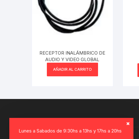
RECEPTOR INALÁMBRICO DE
AUDIO Y VIDEO GLOBAL
ACO
AÑADIR AL CARRITO
Lunes a Sabados de 9:30hs a 13hs y 17hs a 20hs