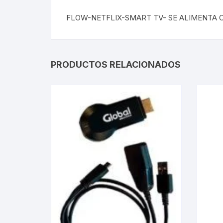
FLOW-NETFLIX-SMART TV- SE ALIMENTA C
Webcam
Hub USB
PRODUCTOS RELACIONADOS
Memorias 
Joystick P
Caddy disk
Lector Cod
Otros