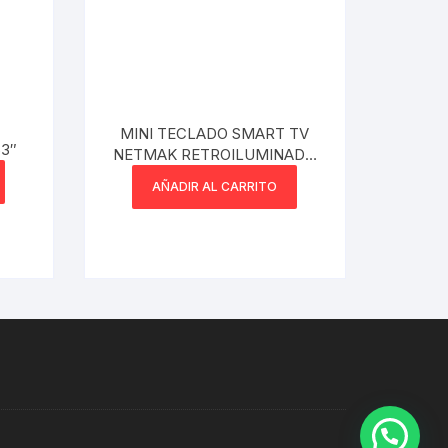
MINI TECLADO SMART TV
63″
NETMAK RETROILUMINADO
INALAMBRICO
AÑADIR AL CARRITO