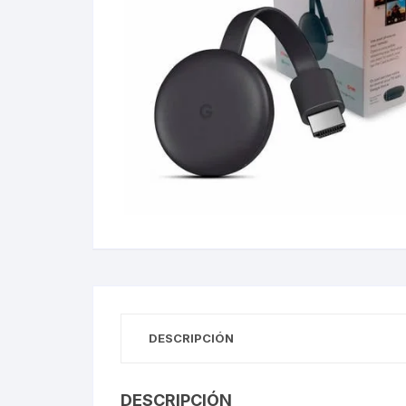
Gabinetes
Router-Exte
Coolers
Fuentes
Procesado
Adaptador
Microfonos
CPU armad
DESCRIPCIÓN
Monitores
DESCRIPCIÓN
MOTHERB