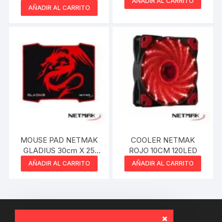
AÑADIR AL CARRITO
AÑADIR AL CARRITO
MOUSE PAD NETMAK
COOLER NETMAK
GLADIUS 30cm X 25
ROJO 10CM 120LED
CM
AÑADIR AL CARRITO
AÑADIR AL CARRITO