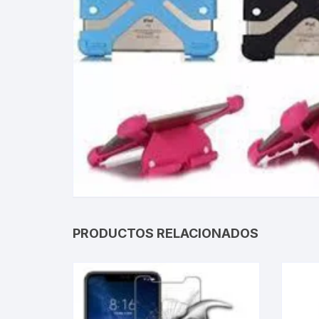
Gabinetes
Router-Exte
Coolers
Fuentes
Procesado
Adaptador
Microfonos
PRODUCTOS RELACIONADOS
CPU armad
Monitores
MOTHERB