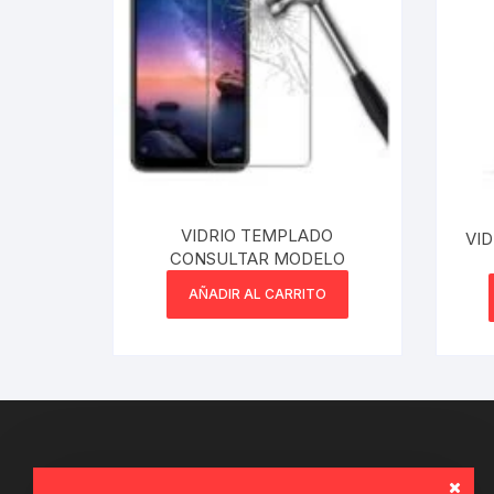
Webcam
Hub USB
Memorias 
Joystick P
VIDRIO TEMPLADO
VI
CONSULTAR MODELO
Caddy disk
AÑADIR AL CARRITO
Lector Cod
Otros