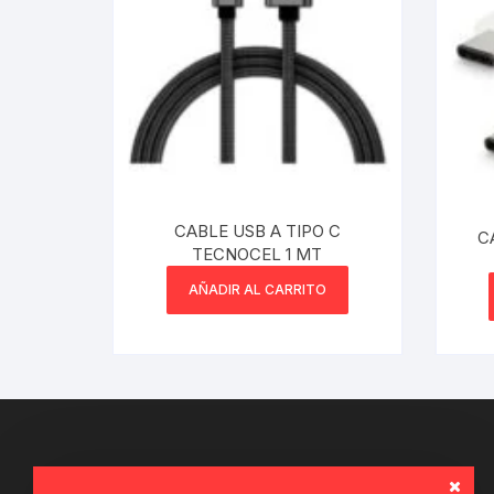
Webcam
Hub USB
Memorias 
Joystick P
CABLE USB A TIPO C
C
TECNOCEL 1 MT
Caddy disk
AÑADIR AL CARRITO
Lector Cod
Otros