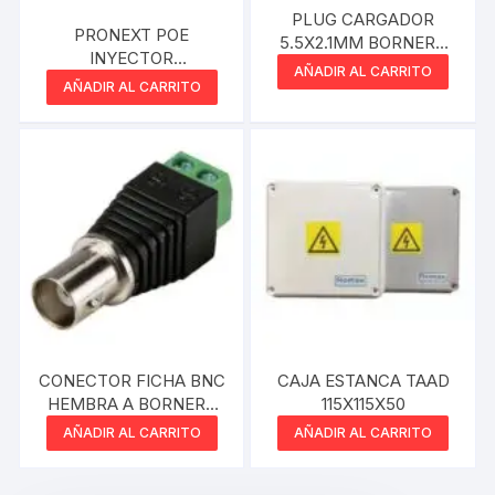
PLUG CARGADOR
PRONEXT POE
5.5X2.1MM BORNERA
INYECTOR
XU.
AÑADIR AL CARRITO
ALIMENTACION POE
AÑADIR AL CARRITO
PASIVO
CONECTOR FICHA BNC
CAJA ESTANCA TAAD
HEMBRA A BORNERA
115X115X50
CCTV TIPO BALUN
AÑADIR AL CARRITO
AÑADIR AL CARRITO