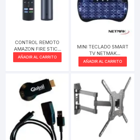
CONTROL REMOTO
MINI TECLADO SMART
AMAZON FIRE STICK
TV NETMAK
CON ALEXA 2 PILAS
AÑADIR AL CARRITO
RETROILUMINADO
AAA NO LAS INCLUYE –
AÑADIR AL CARRITO
INALAMBRICO
COMPATIBLE CON
STICK 4K 4K MAX LITE
2GEN 3GEN CUBE 1GEN
2GEN FIRE TV 3GEN