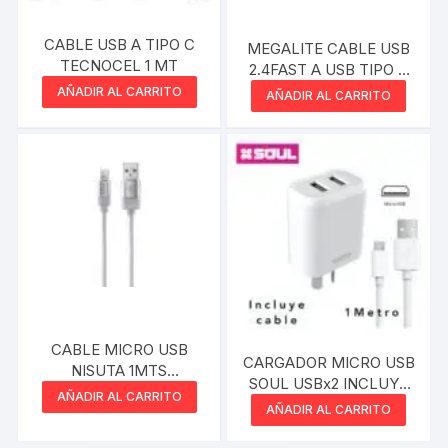
CABLE USB A TIPO C
MEGALITE CABLE USB
TECNOCEL 1 MT
2.4FAST A USB TIPO C
1.5 MTS
AÑADIR AL CARRITO
AÑADIR AL CARRITO
CABLE MICRO USB
CARGADOR MICRO USB
NISUTA 1MTS
SOUL USBx2 INCLUYE
REFORZADO
AÑADIR AL CARRITO
CABLE 2.4A
AÑADIR AL CARRITO