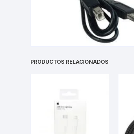
Gabinetes
Router-Exte
Coolers
Fuentes
PRODUCTOS RELACIONADOS
Procesado
Adaptador
Microfonos
CPU armad
Monitores
MOTHERB