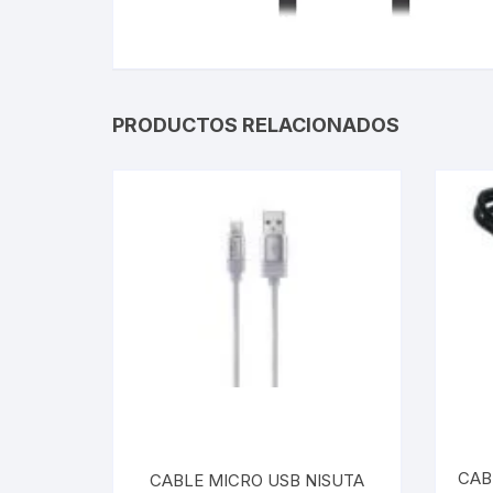
Webcam
Hub USB
PRODUCTOS RELACIONADOS
Memorias 
Joystick P
Caddy disk
Lector Cod
Otros
CAB
CABLE MICRO USB NISUTA