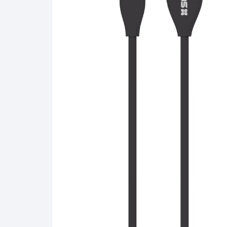
Gabinetes
Router-Exte
Coolers
Fuentes
Procesado
Adaptador
Microfonos
CPU armad
Monitores
MOTHERB