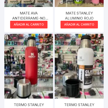
MATE AVA
MATE STANLEY
ANTIDERRAME-NO
ALUMINIO ROJO
LAVA EL MATE BEIGE
AÑADIR AL CARRITO
AÑADIR AL CARRITO
TERMO STANLEY
TERMO STANLEY