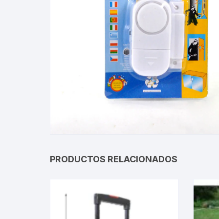
Gabinetes
Router-Exte
Coolers
Fuentes
Procesado
Adaptador
Microfonos
PRODUCTOS RELACIONADOS
CPU armad
Monitores
MOTHERB