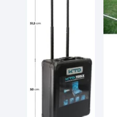
Webcam
Hub USB
Memorias 
Joystick P
Caddy disk
Lector Cod
Otros