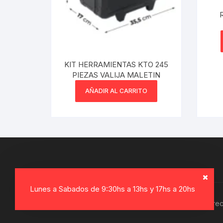
KIT HERRAMIENTAS KTO 245
PIEZAS VALIJA MALETIN
AÑADIR AL CARRITO
Lunes a Sabados de 9:30hs a 13hs y 17hs a 20hs
Copyright © 2026, Electro Gamer. Todos los dere