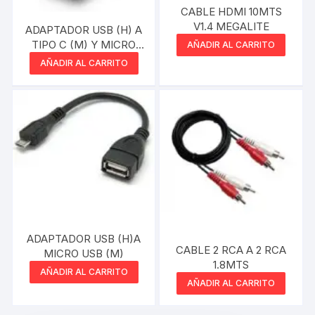
CABLE HDMI 10MTS
V1.4 MEGALITE
ADAPTADOR USB (H) A
TIPO C (M) Y MICRO
AÑADIR AL CARRITO
USB (M)
AÑADIR AL CARRITO
ADAPTADOR USB (H)A
CABLE 2 RCA A 2 RCA
MICRO USB (M)
1.8MTS
AÑADIR AL CARRITO
AÑADIR AL CARRITO