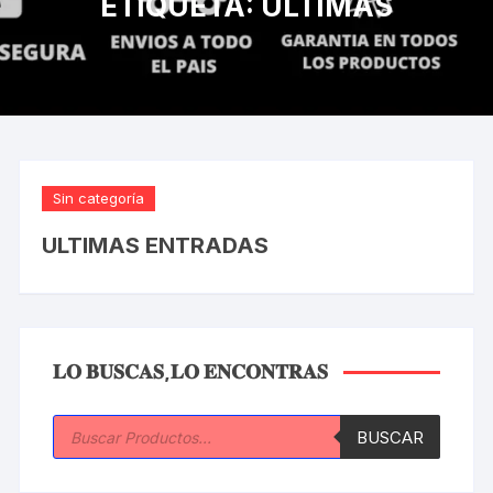
ETIQUETA:
ULTIMAS
Sin categoría
ULTIMAS ENTRADAS
𝐋𝐎 𝐁𝐔𝐒𝐂𝐀𝐒,𝐋𝐎 𝐄𝐍𝐂𝐎𝐍𝐓𝐑𝐀𝐒
Búsqueda
BUSCAR
de
productos