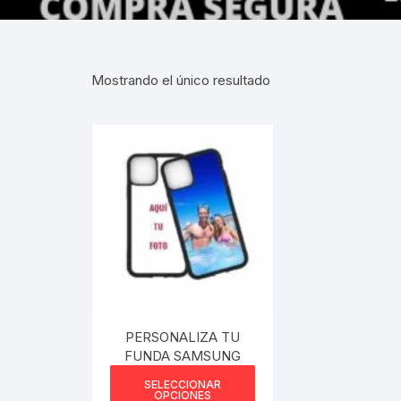
Gabinetes
Router-Exte
Mostrando el único resultado
Coolers
Fuentes
Procesado
Adaptador
Microfonos
CPU armad
PERSONALIZA TU
FUNDA SAMSUNG
Monitores
Este
SELECCIONAR
producto
OPCIONES
MOTHERB