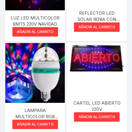
REFLECTOR LED
LUZ LED MULTICOLOR
SOLAR 1828A CON
8MTS 220V NAVIDAD
SENSOR
AÑADIR AL CARRITO
AÑADIR AL CARRITO
CARTEL LED ABIERTO
220V
LAMPARA
MULTICOLOR RGB
AÑADIR AL CARRITO
BOLICHERA GIRATORIO
AÑADIR AL CARRITO
E27