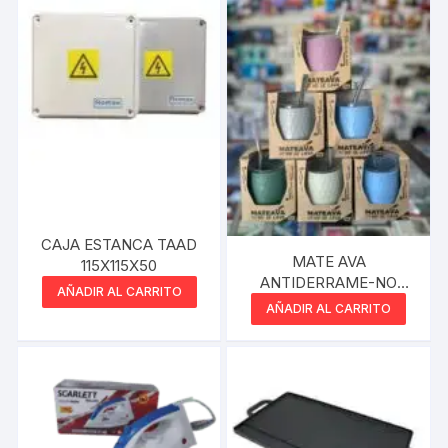
CAJA ESTANCA TAAD
MATE AVA
115X115X50
ANTIDERRAME-NO
AÑADIR AL CARRITO
LAVA EL MATE BEIGE
AÑADIR AL CARRITO