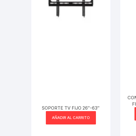
CO
F
SOPORTE TV FIJO 26″-63″
PIL
CO
AÑADIR AL CARRITO
4
C