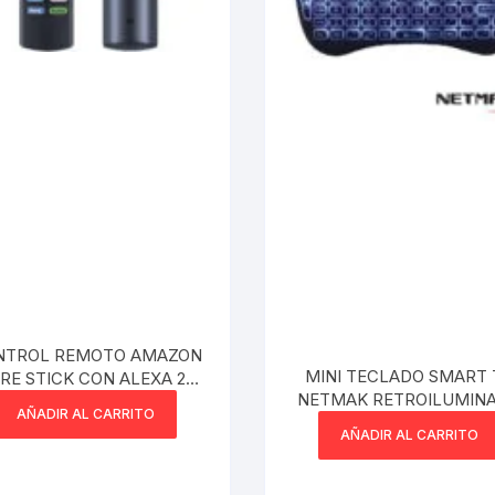
NTROL REMOTO AMAZON
MINI TECLADO SMART 
IRE STICK CON ALEXA 2
NETMAK RETROILUMINADO
AS AAA NO LAS INCLUYE –
AÑADIR AL CARRITO
INALAMBRICO
MPATIBLE CON STICK 4K
AÑADIR AL CARRITO
K MAX LITE 2GEN 3GEN
UBE 1GEN 2GEN FIRE TV
3GEN