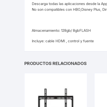
Descarga todas las aplicaciones desde la App 
No son compatibles con HBO,Disney Plus, Dir
Webcam
Hub USB
Almacenamiento: 128gb/ 8gbFLASH
Memorias 
Incluye: cable HDMI , control y fuente
Joystick P
Caddy disk
PRODUCTOS RELACIONADOS
Lector Cod
Otros