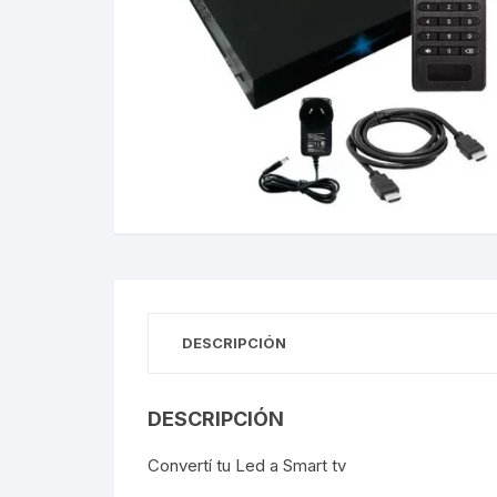
Gabinetes
Router-Exte
Coolers
Fuentes
Procesado
Adaptador
Microfonos
DESCRIPCIÓN
CPU armad
DESCRIPCIÓN
Monitores
Convertí tu Led a Smart tv
MOTHERB