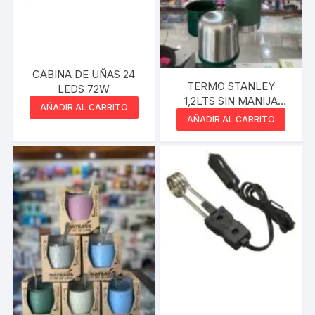
CABINA DE UÑAS 24
TERMO STANLEY
LEDS 72W
1,2LTS SIN MANIJA
AÑADIR AL CARRITO
VERDE
AÑADIR AL CARRITO