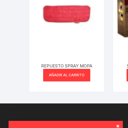
Webcam
Hub USB
Memorias 
Joystick P
REPUESTO SPRAY MOPA
Caddy disk
AÑADIR AL CARRITO
Lector Cod
Otros