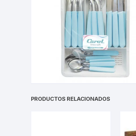
Gabinetes
Router-Exte
Coolers
Fuentes
Procesado
Adaptador
Microfonos
PRODUCTOS RELACIONADOS
CPU armad
Monitores
MOTHERB