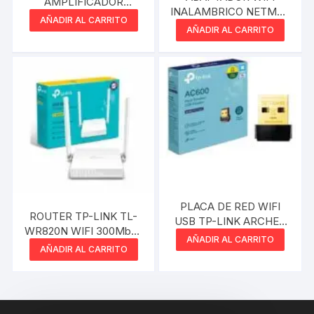
AMPLIFICADOR
INALAMBRICO NETMAK
COMFAST CF-WR300S
AÑADIR AL CARRITO
300MBPS
300MBPS 2.4GHZ USB
AÑADIR AL CARRITO
2 ANTENAS 3DBI
PLACA DE RED WIFI
ROUTER TP-LINK TL-
USB TP-LINK ARCHER
WR820N WIFI 300Mbps
T2U NANO AC600 DUAL
AÑADIR AL CARRITO
2 ANTENAS
BAND USB 2.0 2.4GHZ
AÑADIR AL CARRITO
200MBPS 5GHZ
433MBPS