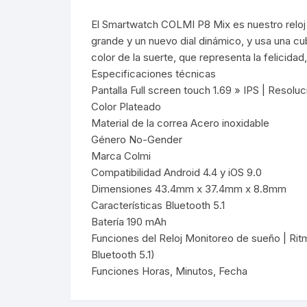
El Smartwatch COLMI P8 Mix es nuestro reloj 
Webcam
grande y un nuevo dial dinámico, y usa una cu
color de la suerte, que representa la felicidad,
Hub USB
Especificaciones técnicas
Pantalla Full screen touch 1.69 » IPS | Resol
Memorias 
Color Plateado
Material de la correa Acero inoxidable
Joystick P
Género No-Gender
Marca Colmi
Caddy disk
Compatibilidad Android 4.4 y iOS 9.0
Dimensiones 43.4mm x 37.4mm x 8.8mm
Lector Cod
Características Bluetooth 5.1
Batería 190 mAh
Otros
Funciones del Reloj Monitoreo de sueño | Rit
Bluetooth 5.1)
Funciones Horas, Minutos, Fecha