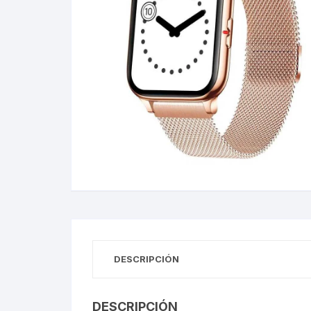
Gabinetes
Router-Exte
Coolers
Fuentes
Procesado
Adaptador
Microfonos
CPU armad
DESCRIPCIÓN
Monitores
DESCRIPCIÓN
MOTHERB