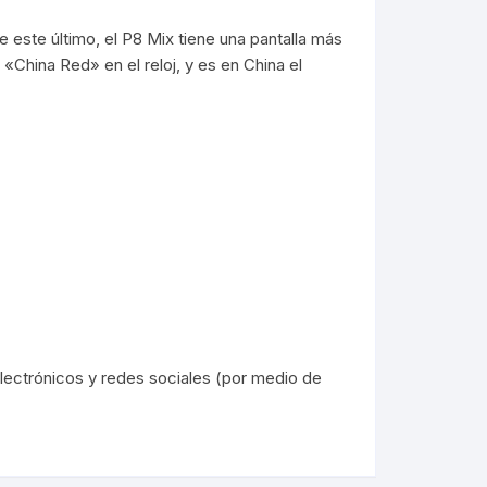
 USB
este último, el P8 Mix tiene una pantalla más
Tintas
Reflectores Led
Soportes
«China Red» en el reloj, y es en China el
ios
Luz de emergencia
Tv Box / Controles
ning iphone
Linternas
Smartwatch
tipo c
Lamparas y Tiras LED
Relojes a pila
Accesorios bici/moto
Accesorios Auto
Stereo/MP
Iluminación RGB
Reloj de pared
Soportes/H
Trípodes /Aro Led
Despertadores
Cargadores
Carteles Led
Cargadores Smartwatch
lectrónicos y redes sociales (por medio de
Otros