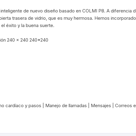
Cargadores Micro
inteligente de nuevo diseño basado en COLMI P8. A diferencia de 
Pilas-Baterias
bierta trasera de vidrio, que es muy hermosa. Hemos incorporado 
Cargadores Tipo C
 el éxito y la buena suerte.
Consolas/accesor
Cables USB a Light
ución 240 x 240 240*240
Ram
Relojes
Cables Lightning a 
/micro usb
C
Artículos Varios
 /Placas de sonido
igo de Barra
mo cardíaco y pasos | Manejo de llamadas | Mensajes | Correos e