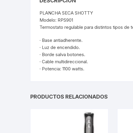
DESCRIPCIÓN
PLANCHA SECA SHOTTY
Webcam
Modelo: RPS901
Termostato regulable para distintos tipos de te
Hub USB
· Base antiadherente.
Memorias 
· Luz de encendido.
· Borde salva botones.
Joystick P
· Cable multidireccional.
· Potencia: 1100 watts.
Caddy disk
Lector Cod
PRODUCTOS RELACIONADOS
Otros