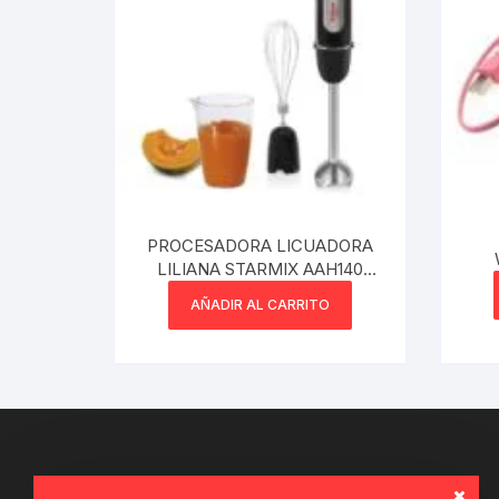
PROCESADORA LICUADORA
LILIANA STARMIX AAH140
850W ACERO INOXIDABLE
AÑADIR AL CARRITO