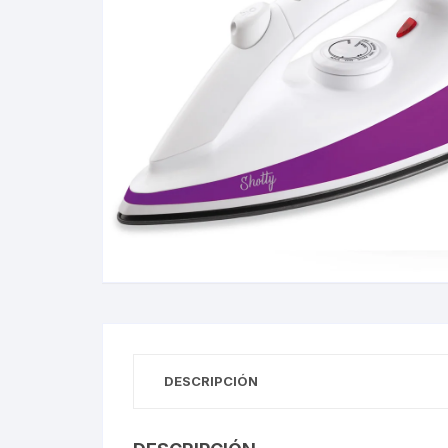
Gabinetes
Router-Exte
Coolers
Fuentes
Procesado
Adaptador
Microfonos
CPU armad
DESCRIPCIÓN
Monitores
MOTHERB