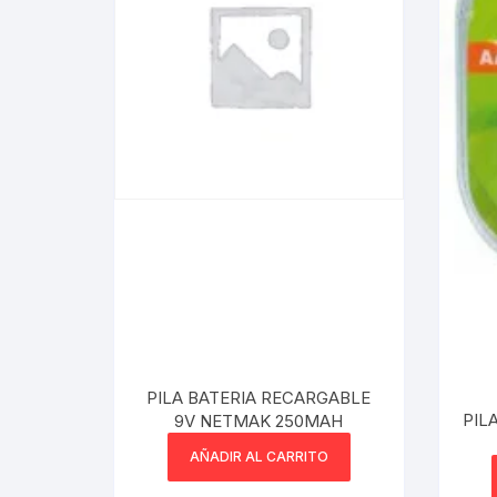
Webcam
Hub USB
Memorias 
Joystick P
Caddy disk
Lector Cod
Otros
PILA BATERIA RECARGABLE
PIL
9V NETMAK 250MAH
AÑADIR AL CARRITO