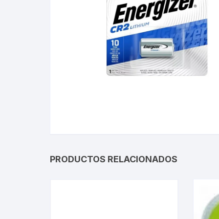
Gabinetes
Router-Exte
Coolers
Fuentes
Procesado
Adaptador
Microfonos
PRODUCTOS RELACIONADOS
CPU armad
Monitores
MOTHERB