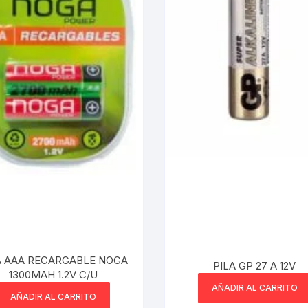
Cargadores Micro
Pilas-Baterias
Cargadores Tipo C
Consolas/accesor
Cables USB a Light
Ram
Relojes
Cables Lightning a 
/micro usb
C
Artículos Varios
 /Placas de sonido
igo de Barra
A AAA RECARGABLE NOGA
PILA GP 27 A 12V
1300MAH 1.2V C/U
AÑADIR AL CARRITO
AÑADIR AL CARRITO