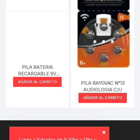
PILA BATERIA
RECARGABLE 9V
NETMAK 250MAH
AÑADIR AL CARRITO
PILA RAYOVAC N°13
AUDIOLOGIA C/U
AÑADIR AL CARRITO
Lunes a Sabados de 9:30hs a 13hs y