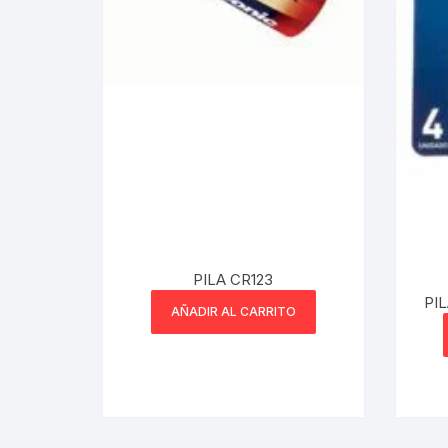
Webcam
Hub USB
Memorias 
Joystick P
Caddy disk
PILA CR123
Lector Cod
PI
AÑADIR AL CARRITO
Otros