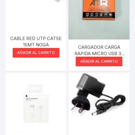
CABLE RED UTP CAT5E
15MT NOGA
CARGADOR CARGA
AÑADIR AL CARRITO
RAPIDA MICRO USB 3.1
CHARGER TRAVEL
AÑADIR AL CARRITO