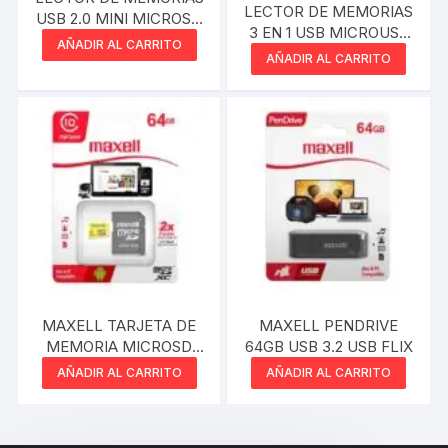
LECTOR DE MEMORIAS
USB 2.0 MINI MICROSD
3 EN 1 USB MICROUSB
EN BOLSA
AÑADIR AL CARRITO
USBTIPOC A SD
AÑADIR AL CARRITO
MICROSD 2.0
MAXELL TARJETA DE
MAXELL PENDRIVE
MEMORIA MICROSD
64GB USB 3.2 USB FLIX
64GB
AÑADIR AL CARRITO
AÑADIR AL CARRITO