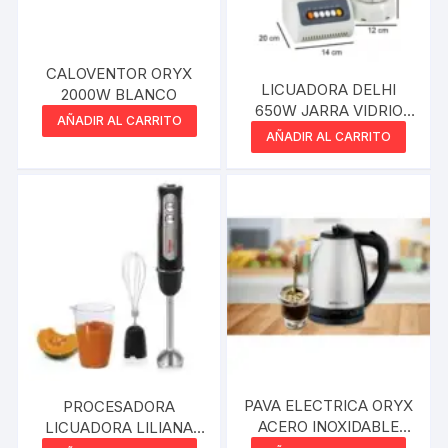
CALOVENTOR ORYX
LICUADORA DELHI
2000W BLANCO
650W JARRA VIDRIO
AÑADIR AL CARRITO
BLANCO
AÑADIR AL CARRITO
PAVA ELECTRICA ORYX
PROCESADORA
ACERO INOXIDABLE
LICUADORA LILIANA
CORTE MATE Y HERVIR