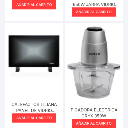
NEGRO 200W
650W JARRA VIDRIO
AÑADIR AL CARRITO
BLANCO
AÑADIR AL CARRITO
CALEFACTOR LILIANA
PICADORA ELECTRICA
PANEL DE VIDRIO
ORYX 350W
HOTGLASS PV300
AÑADIR AL CARRITO
AÑADIR AL CARRITO