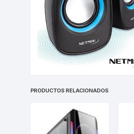
Gabinetes
Router-Exte
Coolers
Fuentes
Procesado
Adaptador
PRODUCTOS RELACIONADOS
Microfonos
CPU armad
Monitores
MOTHERB