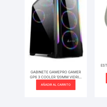
Webcam
Hub USB
Memorias 
Joystick P
Caddy disk
EST
Lector Cod
GABINETE GAMEPRO GAMER
GP6 3 COOLER 120MM VIDRIO
Otros
TEMPLADO
AÑADIR AL CARRITO