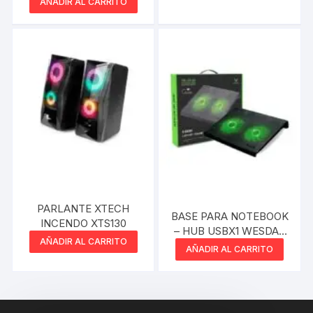
AÑADIR AL CARRITO
PARLANTE XTECH
BASE PARA NOTEBOOK
INCENDO XTS130
– HUB USBX1 WESDAR
AÑADIR AL CARRITO
COOLER PAD
AÑADIR AL CARRITO