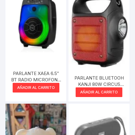
PARLANTE XAEA 6.5″
PARLANTE BLUETOOH
BT RADIO MICROFONO
KANJI 80W CIRCUS
RGB
AÑADIR AL CARRITO
CON LINTERNA Y
AÑADIR AL CARRITO
CORREA RADIO FM USB
MICRO SD