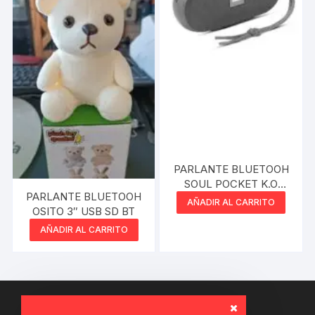
PARLANTE BLUETOOH
SOUL POCKET K.O
PARLANTE BLUETOOH
XS350 GRIS
AÑADIR AL CARRITO
OSITO 3″ USB SD BT
AÑADIR AL CARRITO