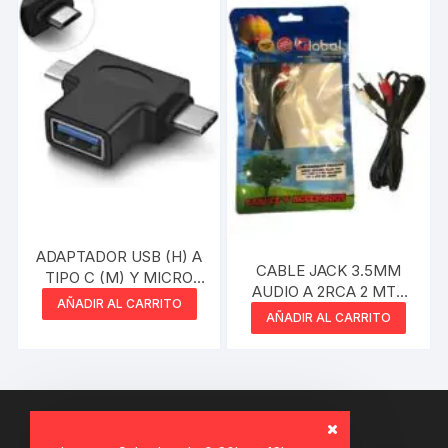
ADAPTADOR USB (H) A
CABLE JACK 3.5MM
TIPO C (M) Y MICRO
AUDIO A 2RCA 2 MTS
USB (M)
AÑADIR AL CARRITO
NETMAK
AÑADIR AL CARRITO