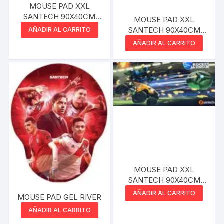
MOUSE PAD XXL
SANTECH 90X40CM
MOUSE PAD XXL
MINECRAFT
SANTECH 90X40CM
AÑADIR AL CARRITO
GTA V
AÑADIR AL CARRITO
MOUSE PAD XXL
SANTECH 90X40CM
ROCKET LEAGUE
AÑADIR AL CARRITO
MOUSE PAD GEL RIVER
AÑADIR AL CARRITO