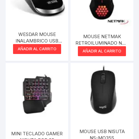
WESDAR MOUSE
MOUSE NETMAK
INALAMBRICO USB
RETROILUMINADO NM-
WD-V1
AÑADIR AL CARRITO
SHOCK
AÑADIR AL CARRITO
MOUSE USB NISUTA
MINI TECLADO GAMER
NS-MO35S