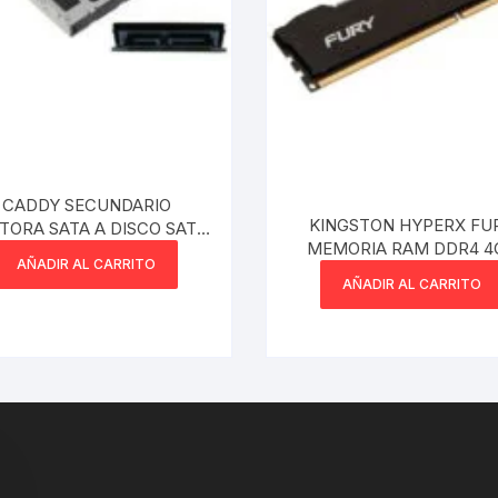
CADDY SECUNDARIO
KINGSTON HYPERX FU
A SATA A DISCO SATA
MEMORIA RAM DDR4 4
2.5 12.7MM
AÑADIR AL CARRITO
2666 MHZ
AÑADIR AL CARRITO