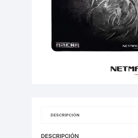
Gabinetes
Router-Exte
Coolers
Fuentes
Procesado
Adaptador
Microfonos
CPU armad
DESCRIPCIÓN
Monitores
DESCRIPCIÓN
MOTHERB