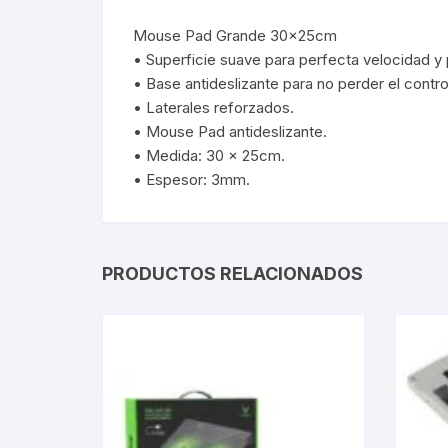
Mouse Pad Grande 30x25cm
Webcam
• Superficie suave para perfecta velocidad y 
• Base antideslizante para no perder el contro
Hub USB
• Laterales reforzados.
• Mouse Pad antideslizante.
Memorias 
• Medida: 30 x 25cm.
• Espesor: 3mm.
Joystick P
Caddy disk
PRODUCTOS RELACIONADOS
Lector Cod
Otros