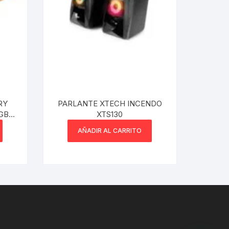
RY
PARLANTE XTECH INCENDO
GB
XTS130
AÑADIR AL CARRITO