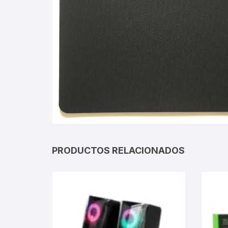
Gabinetes
Router-Exte
Coolers
Fuentes
Procesado
Adaptador
PRODUCTOS RELACIONADOS
Microfonos
CPU armad
Monitores
MOTHERB