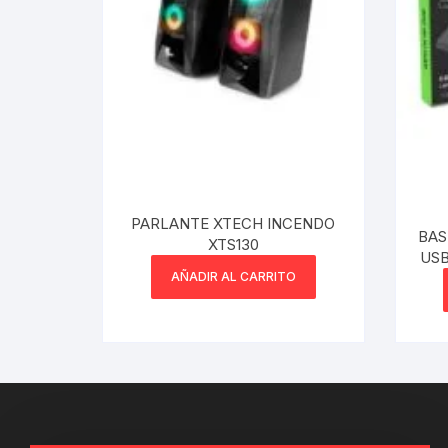
Webcam
Hub USB
Memorias 
Joystick P
PARLANTE XTECH INCENDO
BAS
Caddy disk
XTS130
AÑADIR AL CARRITO
Lector Cod
Otros