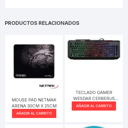
PRODUCTOS RELACIONADOS
TECLADO GAMER
WESDAR CERBERUS
MOUSE PAD NETMAK
USB RETROILUMINADO
ARENA 30CM X 25CM
AÑADIR AL CARRITO
AÑADIR AL CARRITO